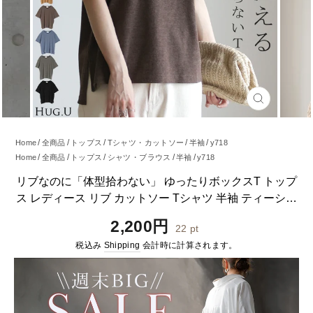
閉
じ
る
Home
全商品
トップス
Tシャツ・カットソー
半袖
y718
Home
全商品
トップス
シャツ・ブラウス
半袖
y718
Home
全商品
トップス
Tシャツ・カットソー
y718
リブなのに「体型拾わない」 ゆったりボックスT トップ
Home
全商品
トップス
パーカー
y718
ス レディース リブ カットソー Tシャツ 半袖 ティーシャ
Home
全商品
トップス
y718
ツ ボックス ボックスT スリット レイヤード 体型カバー
通
2,200円
22
pt
ゆったり 大きいサイズ Uネック 白T 黒 白 春 夏 HUG.U
常
税込み
Shipping
会計時に計算されます。
メール便
価
格