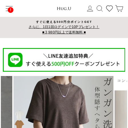
コ
サイトナビゲーション
ログイン
検索
カ
ン
テ
ン
すぐに使える500円分ポイントGET
ツ
さらに、1日1回ログインで10Pプレゼント！
■ 3,980円以上で送料無料 ■
に
ス
キ
ッ
プ