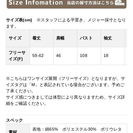
サイズ表(cm)
※スタッフによる平置き、メジャー採寸となり
ます。
ア
サイズ
着丈
肩幅
バスト
袖丈
ー
フリーサ
59-62
46
108
18
44
イズ(F)
※こちらはワンサイズ展開（フリーサイズ）となりますが、サ
イズタグは「M」と表記されている場合がございます。予めご
了承ください。
サイズ感につきましては体型により異なりますため、サイズ詳
細をご確認ください。
スペック
表地：綿65% ポリエステル30% ポリウレタ
素材