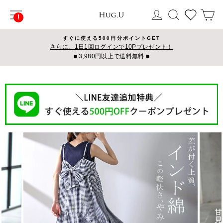
コ
サイトナビゲーション
ログイン
検索
カ
ン
テ
ン
すぐに使える500円分ポイントGET
ツ
さらに、1日1回ログインで10Pプレゼント！
■ 3,980円以上で送料無料 ■
に
ス
キ
ッ
プ