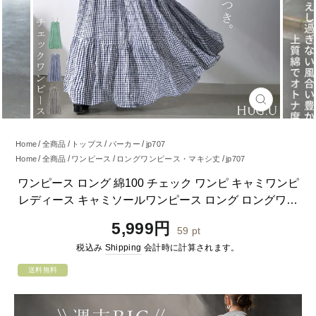
閉
じ
る
Home
全商品
トップス
パーカー
jp707
Home
全商品
ワンピース
ロングワンピース・マキシ丈
jp707
Home
全商品
ワンピース
jp707
ワンピース ロング 綿100 チェック ワンピ キャミワンピ
レディース キャミソールワンピース ロング ロングワン
ピース Aライン マキシ ワンピ ノースリーブ タンクトッ
通
5,999円
59
pt
プ 重ね着 レイヤード 体型カバー 大きいサイズ 黒 ネイビ
常
税込み
Shipping
会計時に計算されます。
ー 春 夏 HUG.U
価
格
送料無料