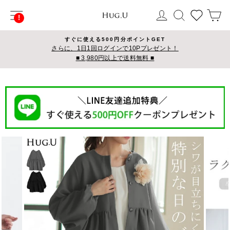
コ
サイトナビゲーション
ログイン
検索
カ
ン
テ
ン
すぐに使える500円分ポイントGET
ツ
さらに、1日1回ログインで10Pプレゼント！
■ 3,980円以上で送料無料 ■
に
ス
キ
ッ
プ