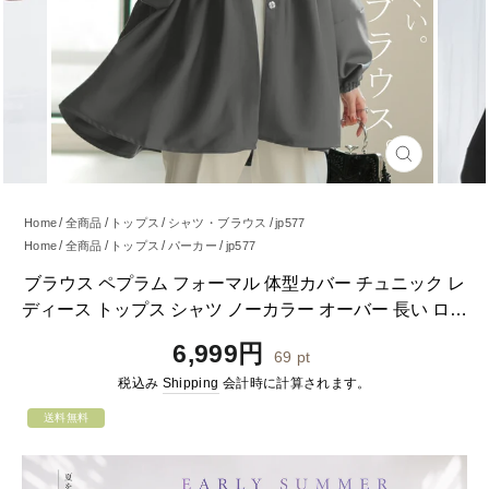
閉
じ
る
Home
全商品
トップス
シャツ・ブラウス
jp577
Home
全商品
トップス
パーカー
jp577
ブラウス ペプラム フォーマル 体型カバー チュニック レ
ディース トップス シャツ ノーカラー オーバー 長い ロン
グ 長袖 羽織 アウター ライト アウター ボリュームスリー
通
6,999円
69
pt
ブ 無地 お尻が隠れる フレア 大きいサイズ きれいめ 黒
常
税込み
Shipping
会計時に計算されます。
グレー 春 夏 HUG.U
価
格
送料無料