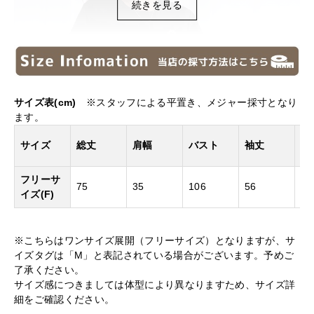
続きを見る
サイズ表(cm)
※スタッフによる平置き、メジャー採寸となり
ます。
ア
サイズ
総丈
肩幅
バスト
袖丈
ー
フリーサ
75
35
106
56
46
イズ(F)
※こちらはワンサイズ展開（フリーサイズ）となりますが、サ
イズタグは「M」と表記されている場合がございます。予めご
了承ください。
サイズ感につきましては体型により異なりますため、サイズ詳
細をご確認ください。