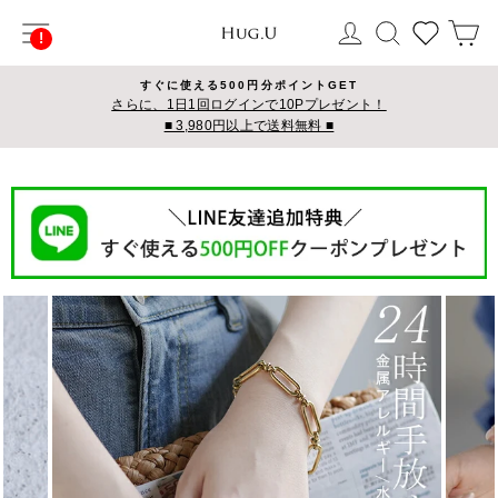
コ
サイトナビゲーション
ログイン
検索
カ
ン
テ
ン
すぐに使える500円分ポイントGET
ツ
さらに、1日1回ログインで10Pプレゼント！
■ 3,980円以上で送料無料 ■
に
ス
キ
ッ
プ