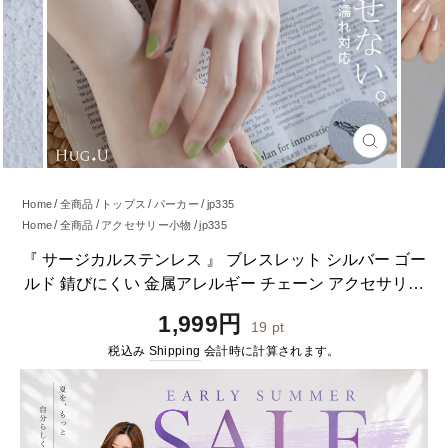
閉
じ
る
Home
全商品
トップス
パーカー
jp335
Home
全商品
アクセサリー小物
jp335
『 サージカルステンレス 』 ブレスレット シルバー ゴー
ルド 錆びにくい 金属アレルギー チェーン アクセサリー
金アレ チェーンブレスレット チェーンブレス ブレス ア
通
1,999円
19
pt
クセ アレルギー バングル SUS316L SUS 316L ジュエリ
常
税込み
Shipping
会計時に計算されます。
ー 金 銀 ギフト春 夏 HUG.U メール便
価
格