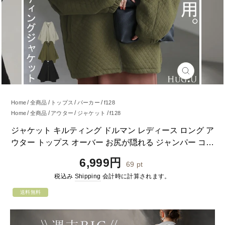
閉
じ
る
Home
全商品
トップス
パーカー
f128
Home
全商品
アウター
ジャケット
f128
Home
全商品
アウター
コート
f128
ジャケット キルティング ドルマン レディース ロング ア
Home
全商品
トップス
f128
ウター トップス オーバー お尻が隠れる ジャンパー コー
Home
全商品
アウター
f128
ト 無地 長袖 Vネック ライトアウター コクーン ノーカラ
通
6,999円
69
pt
ー 中綿 羽織 チュニック 大きいサイズ 体型カバー 黒 カ
常
税込み
Shipping
会計時に計算されます。
ーキ 夏 春 HUG.U
価
格
送料無料