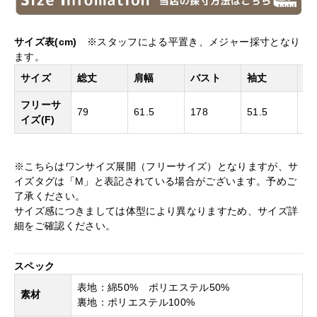
サイズ表(cm)
※スタッフによる平置き、メジャー採寸となり
ます。
サイズ
総丈
肩幅
バスト
袖丈
袖
フリーサ
30
79
61.5
178
51.5
イズ(F)
38
※こちらはワンサイズ展開（フリーサイズ）となりますが、サ
イズタグは「M」と表記されている場合がございます。予めご
了承ください。
サイズ感につきましては体型により異なりますため、サイズ詳
細をご確認ください。
スペック
表地：綿50% ポリエステル50%
素材
裏地：ポリエステル100%