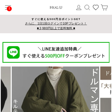
コ
サイトナビゲーション
ログイン
検索
カ
ン
テ
ン
すぐに使える500円分ポイントGET
ツ
さらに、1日1回ログインで10Pプレゼント！
■ 3,980円以上で送料無料 ■
に
ス
キ
ッ
プ