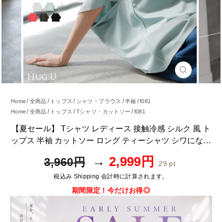
閉
じ
る
Home
全商品
トップス
シャツ・ブラウス
半袖
f081
Home
全商品
トップス
Tシャツ・カットソー
f081
Home
全商品
トップス
シャツ・ブラウス
f081
【夏セール】 Tシャツ レディース 接触冷感 シルク 風 ト
Home
全商品
トップス
パーカー
f081
ップス 半袖 カットソー ロング ティーシャツ シワになり
Home
全商品
トップス
f081
にくい チュニック ビッグ クルーネック 長い ドルマン ド
通
SALE
2,999円
3,960円
29
pt
ルマンスリーブ ゆったり 無地 体型カバー 大きいサイズ
常
価
おしゃれ 白 黒 春 夏 HUG.U メール便
税込み
Shipping
会計時に計算されます。
価
格
格
期間限定！今だけお得◎