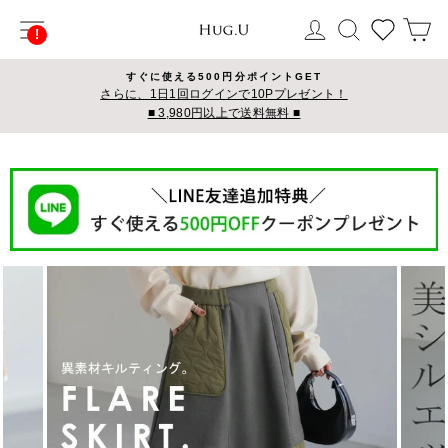
コ
サイトナビゲーション
ログイン
検索
カ
ン
テ
ン
すぐに使える500円分ポイントGET
ツ
さらに、1日1回ログインで10Pプレゼント！
■ 3,980円以上で送料無料 ■
に
ス
キ
ッ
プ