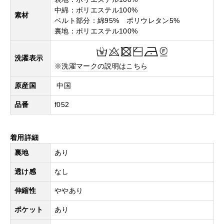
中綿：ポリエステル100%
素材
ベルト部分：綿95% ポリウレタン5%
裏地：ポリエステル100%
洗濯表示
※
洗濯マークの説明はこちら
原産国
中国
品番
f052
着用詳細
裏地
あり
透け感
なし
伸縮性
ややあり
ポケット
あり