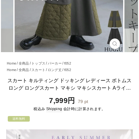
閉
じ
る
Home
全商品
トップス
パーカー
f052
Home
全商品
スカート
ロング丈
f052
Home
全商品
スカート
フレアスカート
f052
スカート キルティング ドッキング レディース ボトムス
Home
全商品
スカート
f052
ロング ロングスカート マキシ マキシスカート Aライン
フレア フレアスカート キルティングスカート 長い ゴム
通
7,999円
79
pt
ボトム ボリューム ゆったり 体型カバー 大きいサイズ 黒
常
税込み
Shipping
会計時に計算されます。
春 夏 HUG.U
価
格
送料無料