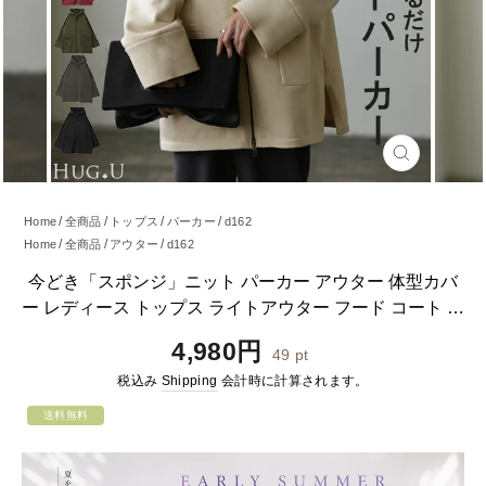
閉
じ
る
Home
全商品
トップス
パーカー
d162
Home
全商品
アウター
d162
今どき「スポンジ」ニット パーカー アウター 体型カバ
ー レディース トップス ライトアウター フード コート ジ
ップ ワイド 長袖 ロング チュニック お尻が隠れる 長い
通
4,980円
49
pt
軽量 ビック 大きいサイズ カーキ 黒 ロング 春 夏 HUG.U
常
税込み
Shipping
会計時に計算されます。
価
格
送料無料