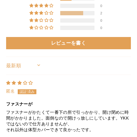
0
2
0
0
レビューを書く
SORT BY
匿名
ファスナーが
ファスナーがかたくて一番下の所で引っかかり、開け閉めに時
間がかかりました。面倒なので開けっ放しにしています。YKK
■モデル着用アイテム ⇒
トップス
/
パンツ
ではないので仕方ありませんが、
それ以外は体型カバーできて良かったです。