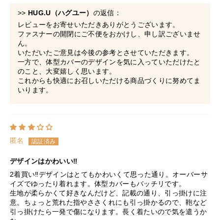
>>
HUG.U（ハグユー）
の返信：
レビューをお寄せいただきありがとうございます。
ファスナーの開閉にご不便をおかけし、申し訳ございませ
ん。
いただいたご意見は今後の参考とさせていただきます。
一方で、体型カバーのデザインを気に入っていただけたと
のこと、大変嬉しく思います。
これからも快適にお召しいただける商品づくりに努めてま
いります。
匿名
デザインはかわいい‼︎
2着買い‼︎デザインはとてもかわいくて思った通り。オーバーサ
イズでゆったり着れます。体型カバーもバッチリです。
生地が柔らかくて好きなんだけど、記載の通り、引っ掛けに注
意。ちょっと荒れた指やささくれにも引っ掛かるので、鞄など
引っ掛けたら一発で傷になります。長く着たいので気を遣うか