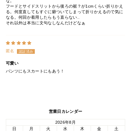
な。
フードとサイドスリットから後ろの裾？が1cmくらい折りかえ
る。何度直してもすぐに癖ついてしまって折りかえるので気に
なる。何回か着用したらもう直らない..
それ以外は本当に文句なしなんだけどなぁ
匿名
可愛い
パンツにもスカートにもあう！
営業日カレンダー
2026年8月
日
月
火
水
木
金
土