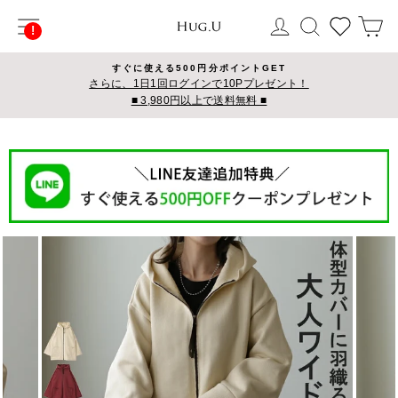
コ
サイトナビゲーション
ログイン
検索
カ
ン
テ
ン
すぐに使える500円分ポイントGET
ツ
さらに、1日1回ログインで10Pプレゼント！
■ 3,980円以上で送料無料 ■
に
ス
キ
ッ
プ