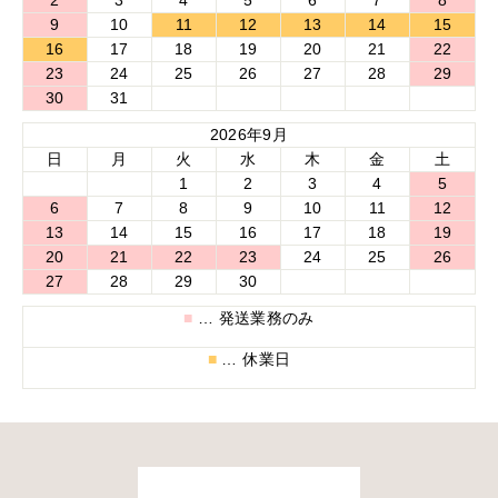
2
3
4
5
6
7
8
■モデル着用アイテム ⇒
インナー
/
パンツ
/
バングル
9
10
11
12
13
14
15
16
17
18
19
20
21
22
23
24
25
26
27
28
29
30
31
2026年9月
日
月
火
水
木
金
土
1
2
3
4
5
6
7
8
9
10
11
12
13
14
15
16
17
18
19
20
21
22
23
24
25
26
27
28
29
30
■
… 発送業務のみ
■
… 休業日