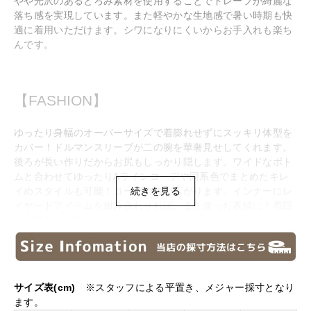
やや光沢のあるとろみ素材を使用することでドレープが綺麗な
落ち感を実現しています。また軽やかな生地感で暑い時期も快
適に着用いただけます。シワになりにくいからお手入れも楽ち
んです。
【FASHION】
ゆったり身幅のオーバーサイズで着膨れせずにスッキリ体型を
カバー！ドルマンスリーブが二の腕を華奢見せしてくれます。
後ろが長い作りだからお尻もしっかり隠します。ワイドなボト
ムと合わせてゆったりAラインコーデや同系色でまとめたキレ
イめスタイルも可能！コーデの幅が広がります。インナーにレ
続きを見る
イヤードアイテムを組み合わせれば、また違った表情に！着回
し力抜群の1着です。
サイズ表(cm)
※スタッフによる平置き、メジャー採寸となり
ます。