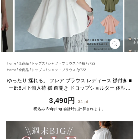
閉
じ
る
Home
全商品
トップス
シャツ・ブラウス
半袖
y722
Home
全商品
トップス
シャツ・ブラウス
y722
Home
全商品
トップス
パーカー
y722
ゆったり 揺れる。 フレア ブラウス レディース 襟付き ■
一部8月下旬入荷 襟 前開き ドロップショルダー 体型カ
バー 大きいサイズ お尻が隠れる オーバーサイズ 半袖 ド
通
3,490円
34
pt
ルマン アシメ チュニック きれいめ オフィス 無地 黒 春
常
税込み
Shipping
会計時に計算されます。
夏 HUG.U メール便
価
格