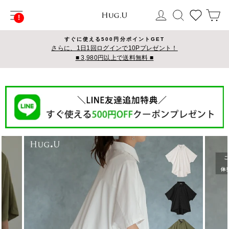
コ
サイトナビゲーション
ログイン
検索
カ
ン
テ
ン
すぐに使える500円分ポイントGET
ツ
さらに、1日1回ログインで10Pプレゼント！
■ 3,980円以上で送料無料 ■
に
ス
キ
ッ
プ