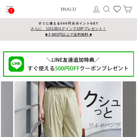
コ
サイトナビゲーション
ログイン
検索
カ
ン
テ
ン
すぐに使える500円分ポイントGET
ツ
さらに、1日1回ログインで10Pプレゼント！
■ 3,980円以上で送料無料 ■
に
ス
キ
ッ
プ