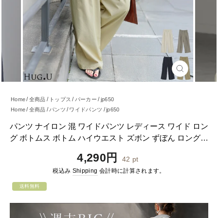
閉
じ
る
Home
全商品
トップス
パーカー
jp650
Home
全商品
パンツ
ワイドパンツ
jp650
Home
全商品
パンツ
jp650
パンツ ナイロン 混 ワイドパンツ レディース ワイド ロン
グ ボトムス ボトム ハイウエスト ズボン ずぼん ロングパ
ンツ ウエストゴム カーゴ カーゴパンツ 長い 無地 ポケッ
通
4,290円
42
pt
ト 大きいサイズ 体型カバー スポーティー ネイビー 白 春
常
税込み
Shipping
会計時に計算されます。
夏 HUG.U
価
格
送料無料