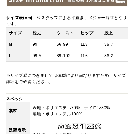
サイズ表(cm)
※スタッフによる平置き、メジャー採寸となり
ます。
サイズ
総丈
ウエスト
ヒップ
股上
股
M
99
66-99
113
35.7
66
L
99.5
69-102
116
36.2
66
※サイズ感につきましては体型により異なりますため、サイズ
詳細をご確認ください。
スペック
表地：ポリエステル70% ナイロン30%
素材
裏地：ポリエステル100%
洗濯表示