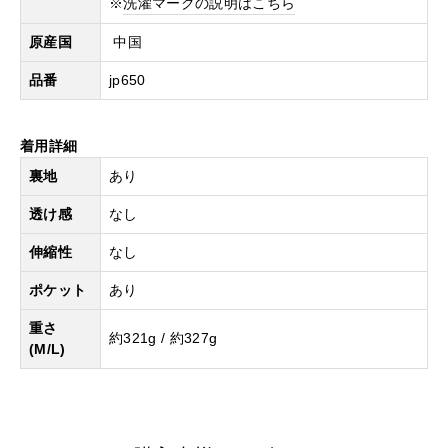
※
洗濯マークの説明はこちら
原産国
中国
品番
jp650
着用詳細
裏地
あり
透け感
なし
伸縮性
なし
ポケット
あり
重さ
約321g / 約327g
(M/L)