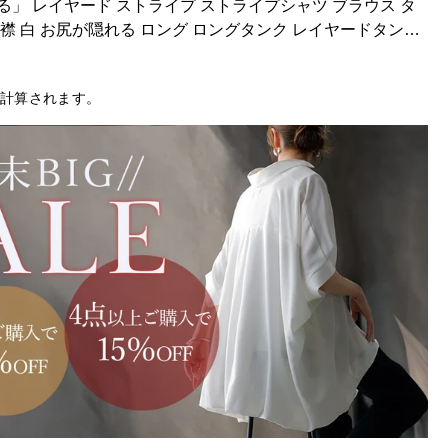
る」 レイヤード ストライプ ストライプシャツ ブラウス タ
カー
y861
襟 白 お尻が隠れる ロング ロングタンク レイヤードタンク
ヤードアイテム
y861
ンナー 大きいサイズ レディース 春 夏 HUG.U メール便
計算されます。