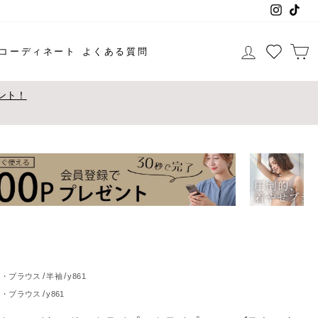
Instag
Tik
ログイン
コーディネート
よくある質問
ント！
ツ・ブラウス
半袖
y861
ツ・ブラウス
y861
ミソール・タンクトップ
y861