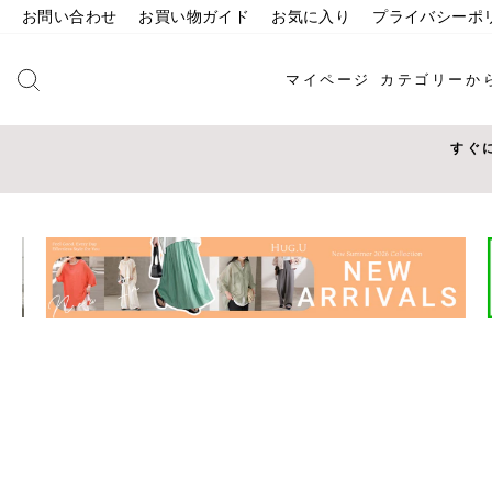
コ
お問い合わせ
お買い物ガイド
お気に入り
プライバシーポ
ン
テ
検索
マイページ
カテゴリーか
ン
ツ
に
すぐ
ス
キ
ッ
プ