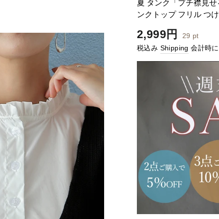
夏 タンク「プチ襟見せ
Home
全商品
トップス
パー
ンクトップ フリル つけ
Home
全商品
トップス
レイ
トップ 黒 体型カバー イ
通
2,999円
29
pt
常
税込み
Shipping
会計時に
価
格