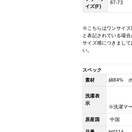
67-73
イズ(F)
※こちらはワンサイズ
と表記されている場合
サイズ感につきまして
い。
スペック
素材
綿84% 
洗濯表
示
※
洗濯マ
原産国
中国
品番
bt0114