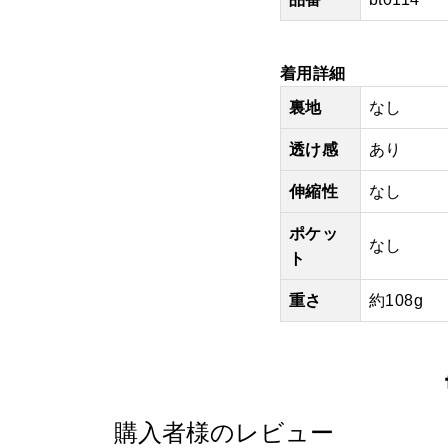
着用詳細
裏地
なし
透け感
あり
伸縮性
なし
ポケッ
なし
ト
重さ
約108g
購入者様のレビュー