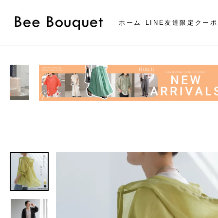
コ
ン
ホーム
LINE友達限定クー
テ
ン
ツ
に
ス
キ
ッ
プ