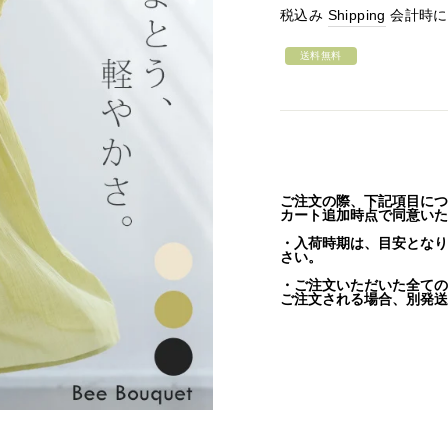
常
税込み
Shipping
会計時に
価
格
送料無料
ご注文の際、下記項目につ
カート追加時点で同意いた
・入荷時期は、目安となり
さい。
・ご注文いただいた全ての
ご注文される場合、別発送