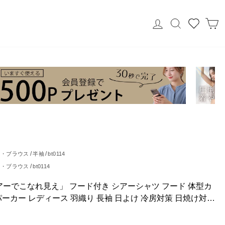
ログイン
検索
ツ・ブラウス
半袖
bt0114
ツ・ブラウス
bt0114
カー
bt0114
シアーでこなれ見え」 フード付き シアーシャツ フード 体型カ
パーカー レディース 羽織り 長袖 日よけ 冷房対策 日焼け対策
黒 春 夏 BEE BOUQUET ビーブーケ