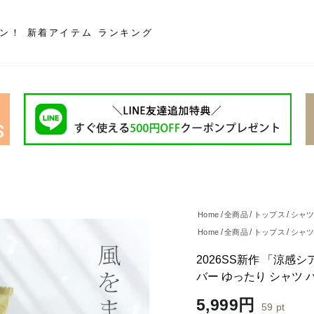
ポン！
新着アイテム
ランキング
Home
全商品
トップス
シャ
Home
全商品
トップス
シャ
Home
全商品
トップス
パー
2026SS新作 「涼感
バー ゆったり シャツ 
ワッシャー お尻が隠れる 
通
5,999円
59
pt